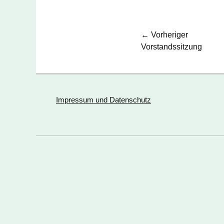
Beitragsnavi
← Vorheriger
Vorheriger
Vorstandssitzung
Beitrag:
Impressum und Datenschutz