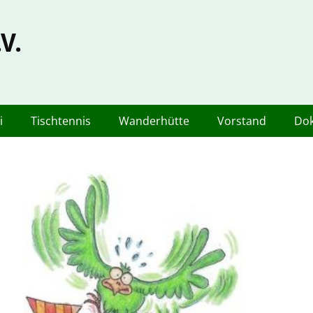
V.
i
Tischtennis
Wanderhütte
Vorstand
Do