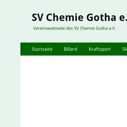
SV Chemie Gotha e.
Vereinswebseite des SV Chemie Gotha e.V.
Primäres
Zum
Startseite
Billard
Kraftsport
Sk
Inhalt
Menü
springen